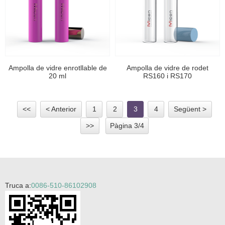
Ampolla de vidre enrotllable de
Ampolla de vidre de rodet
20 ml
RS160 i RS170
<<
< Anterior
1
2
3
4
Següent >
>>
Pàgina 3/4
Truca a:
0086-510-86102908