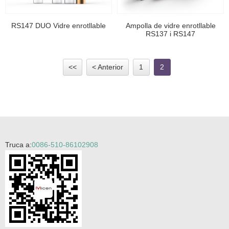
RS147 DUO Vidre enrotllable
Ampolla de vidre enrotllable
RS137 i RS147
<<
< Anterior
1
2
Truca a:
0086-510-86102908